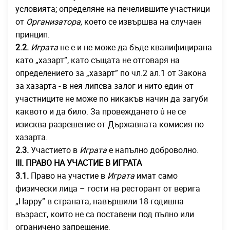
условията; определяне на печелившите участници
от
Организатора,
което се извършва на случаен
принцип.
2.2.
Играта
не е и не може да бъде квалифицирана
като „хазарт”, като същата не отговаря на
определението за „хазарт” по чл.2 ал.1 от Закона
за хазарта - в нея липсва залог и нито един от
участниците не може по никакъв начин да загуби
каквото и да било. За провеждането ù не се
изисква разрешение от Държавната комисия по
хазарта.
2.3.
Участието в
Играта
е напълно доброволно.
ІІІ. ПРАВО НА УЧАСТИЕ В ИГРАТА
3.1.
Право на участие в
Играта
имат само
физически лица – гости на ресторант от верига
„Happy” в страната, навършили 18-годишна
възраст, които не са поставени под пълно или
ограничено запрещение.