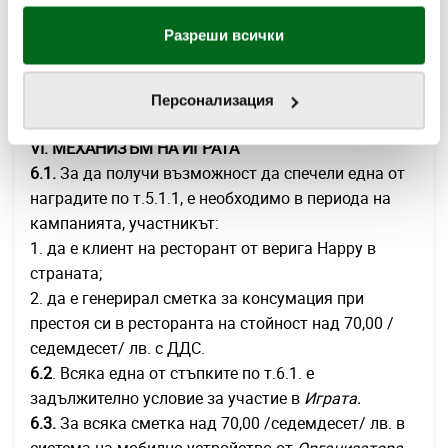
обработваме Вашите данни, моля посетете
5.2.
Всеки участник, отговарящ на условията в
нашата
Политика за бисквитки
.
Разреши всички
раздел VI „Механизъм на играта“,
може да спечели
само една награда.
5.3.
НЕ се допуска размяна на награда срещу
Персонализация
нейния паричен еквивалент или друг продукт.
VІ. МЕХАНИЗЪМ НА ИГРАТА
6.1.
За да получи възможност да спечели една от
наградите по т.5.1.1, е необходимо в периода на
кампанията, участникът:
1. да е клиент на ресторант от верига Happy в
страната;
2. да е генерирал сметка за консумация при
престоя си в ресторанта на стойност над 70,00 /
седемдесет/ лв. с ДДС.
6.2
. Всяка една от стъпките по т.6.1. е
задължително условие за участие в
Играта.
6.3.
За всяка сметка над 70,00 /седемдесет/ лв. в