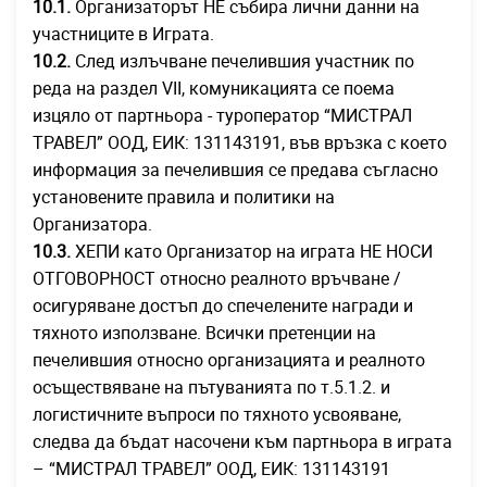
10.1
.
Организаторът НЕ събира лични данни на
участниците в Играта.
10.2.
След излъчване печелившия участник по
реда на раздел VII, комуникацията се поема
изцяло от партньора - туроператор “МИСТРАЛ
ТРАВЕЛ” ООД, ЕИК: 131143191, във връзка с което
информация за печелившия се предава съгласно
установените правила и политики на
Организатора.
10.3.
ХЕПИ като Организатор на играта НЕ НОСИ
ОТГОВОРНОСТ относно реалното връчване /
осигуряване достъп до спечелените награди и
тяхното използване. Всички претенции на
печелившия относно организацията и реалното
осъществяване на пътуванията по т.5.1.2. и
логистичните въпроси по тяхното усвояване,
следва да бъдат насочени към партньора в играта
– “МИСТРАЛ ТРАВЕЛ” ООД, ЕИК: 131143191