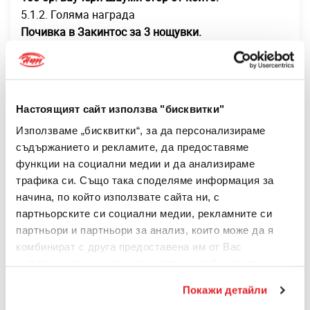
5.1.2. Голяма награда
Почивка в Закинтос за 3 нощувки.
Наградата е за двама, настанени в „Superior“ стая,
на обща стойност 3500лв. Цената включва:
самолетни билети София-Закинтос-София;
трансфери летище-хотел-летище; медицинска
Настоящият сайт използва "бисквитки"
застраховка; представител на Туроператора и
Използваме „бисквитки“, за да персонализираме
обзорна екскурзия на о. Закинтос. След изтегляне
съдържанието и рекламите, да предоставяме
на наградата, организатора се свързва с
функции на социални медии и да анализираме
печелившия клиент в рамките на три работни дни,
трафика си. Също така споделяме информация за
който след това трябва да се свърже с
начина, по който използвате сайта ни, с
туроператора в рамките на една седмица от
партньорските си социални медии, рекламните си
уведомяваненето на наградата. При не свързване
партньори и партньори за анализ, които може да я
с печеливш, клиента губи това право и се предоавя
комбинират с друга предоставена им от Вас
на резервен изтеглен.
информация или с такава, която са събрали от
Наградата се осъществява от партньора на
ползването от Ваша страна на услугите им.
Организатора “МИСТРАЛ ТРАВЕЛ” ООД, ЕИК:
Покажи детайли
За информация отностно Вашите права и за това как
131143191