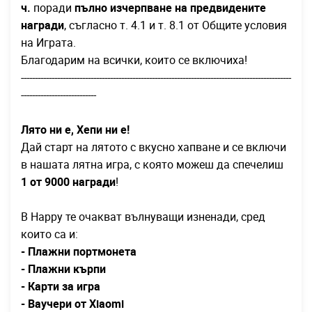
ч.
поради
пълно изчерпване на предвидените
награди
, съгласно т. 4.1 и т. 8.1 от Общите условия
на Играта.
Благодарим на всички, които се включиха!
-------------------------------------------------------------------------------------------------
---------------------------
Лято ни е, Хепи ни е!
Дай старт на лятото с вкусно хапване и се включи
в нашата лятна игра, с която можеш да спечелиш
1 от 9000 награди
!
В Happy те очакват вълнуващи изненади, сред
които са и:
- Плажни портмонета
- Плажни кърпи
- Карти за игра
- Ваучери от Xiaomi