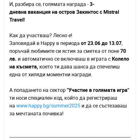
И, разбира се, голямата награда -
3-
дневна
ваканция на остров Закинтос с Mistral
Travel!
Как да участваш? Лесно е!
Заповядай в Happy в периода
от 23.06 до 13.07
,
поръчай любимите си ястия за сметка от поне
70
лв.
и автоматично се включваш в играта с
Колело
на късмета,
което ти дава шанса да спечелиш
една от хиляди моментни награди.
А попадането на сектор
"Участие в голямата игра"
ти носи специален код, който да регистрираш
на
www.happy.bg/summer2025
и да се състезаваш
за мечтаната почивка!
-------------------------------------------------------------------------------------------------