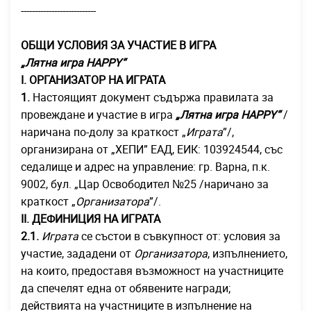
---------------------------
ОБЩИ УСЛОВИЯ ЗА УЧАСТИЕ В ИГРА
„Лятна игра HAPPY“
І. ОРГАНИЗАТОР НА ИГРАТА
1.
Настоящият документ съдържа правилата за
провеждане и участие в игра
„Лятна игра HAPPY“
/
наричана по-долу за краткост „
Играта
”/,
организирана от „ХЕПИ” ЕAД, ЕИК: 103924544, със
седалище и адрес на управление: гр. Варна, п.к.
9002, бул. „Цар Освободител №25 /наричано за
краткост „
Организатора
”/.
ІІ. ДЕФИНИЦИЯ НА ИГРАТА
2.1.
Играта
се състои в съвкупност от: условия за
участие, зададени от
Организатора
, изпълнението,
на които, предоставя възможност на участниците
да спечелят една от обявените награди;
действията на участниците в изпълнение на