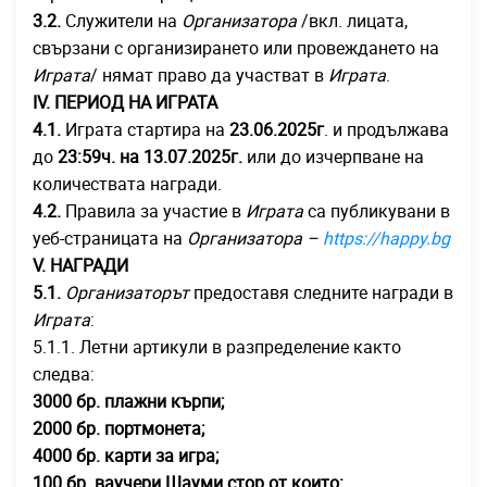
3.2.
Служители на
Организатора
/вкл. лицата,
свързани с организирането или провеждането на
Играта
/ нямат право да участват в
Играта
.
ІV. ПЕРИОД НА ИГРАТА
4.1.
Играта стартира на
23.06.2025г
. и продължава
до
23:59ч. на 13.07.2025г.
или до изчерпване на
количествата награди.
4.2.
Правила за участие в
Играта
са публикувани в
уеб-страницата на
Организатора –
https://happy.bg
V. НАГРАДИ
5.1.
Организаторът
предоставя следните награди в
Играта
:
5.1.1. Летни артикули в разпределение както
следва:
3000 бр.
плажни кърпи;
2000 бр. портмонета;
4000 бр. карти за игра;
100 бр. ваучери Шауми стор от които: