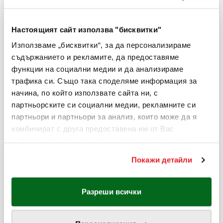
комфорт на своите гости.
Настоящият сайт използва "бисквитки"
Използваме „бисквитки“, за да персонализираме
ВИЖ ПОВЕЧЕ
съдържанието и рекламите, да предоставяме
функции на социални медии и да анализираме
трафика си. Също така споделяме информация за
Работно време
начина, по който използвате сайта ни, с
Понеделник-сряда - 09:30-22:00
Четвъртък-неделя - 09:00-22:30
партньорските си социални медии, рекламните си
партньори и партньори за анализ, които може да я
комбинират с друга предоставена им от Вас
информация или с такава, която са събрали от
ползването от Ваша страна на услугите им.
Покажи детайли
За информация отностно Вашите права и за това как
обработваме Вашите данни, моля посетете
нашата
Политика за бисквитки
.
Разреши всички