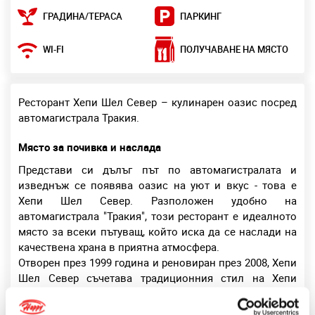
ГРАДИНА/ТЕРАСА
ПАРКИНГ
WI-FI
ПОЛУЧАВАНЕ НА МЯСТО
Ресторант Хепи Шел Север – кулинарен оазис посред
автомагистрала Тракия.
Място за почивка и наслада
Представи си дълъг път по автомагистралата и
изведнъж се появява оазис на уют и вкус - това е
Хепи Шел Север. Разположен удобно на
автомагистрала "Тракия", този ресторант е идеалното
място за всеки пътуващ, който иска да се наслади на
качествена храна в приятна атмосфера.
Отворен през 1999 година и реновиран през 2008, Хепи
Шел Север съчетава традиционния стил на Хепи
веригата с модерни елементи. Всеки детайл в
интериора е създаден така, че да предостави нужния