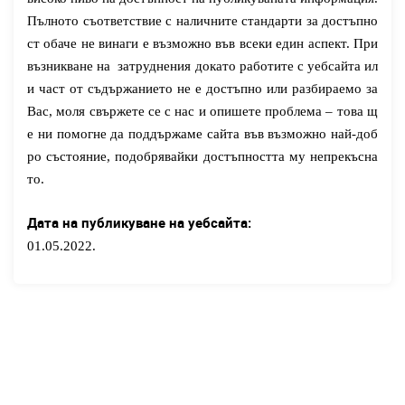
Пълното съответствие с наличните стандарти за достъпно
ст обаче не винаги е възможно във всеки един аспект.
При
възникване на затруднения докато работите с
уебсайта
ил
и част от съдържанието не е достъпно
или разбираемо
за
Вас, моля свържете се с нас и опишете проблема – това щ
е ни помогне да поддържаме сайта във възможно най-доб
ро състояние
, подобрявайки достъпността
му непрекъсна
то
.
Дата на публикуване на уебсайта:
01.05.2022.