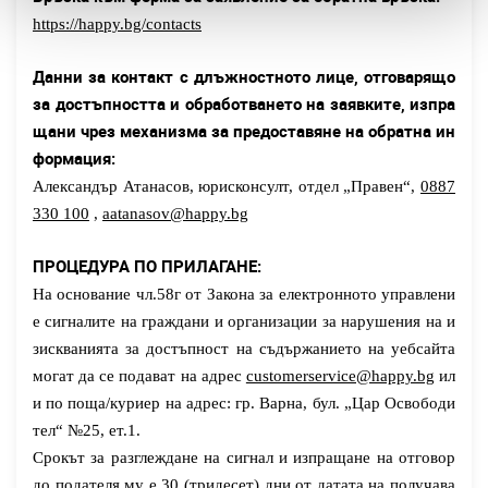
https://happy.bg/contacts
Данни за контакт с длъжностното лице, отговарящо
за достъпността и обработването на заявките, изпра
щани чрез механизма за предоставяне на обратна ин
формация:
Александър Атанасов, юрисконсулт, отдел „Правен“,
0887
330 100
,
aatanasov@happy.bg
ПРОЦЕДУРА ПО ПРИЛАГАНЕ:
На основание чл.58г от
Закона за електронното управлени
е
сигналите на граждани и организации за нарушения на и
зискванията за достъпност на съдържанието на уебсайта
могат да се подават на адрес
customerservice@happy.bg
ил
и по поща/куриер на адрес: гр. Варна, бул. „Цар Освободи
тел“ №25, ет.1.
Срокът за разглеждане на сигнал и изпращане на отговор
до подателя му е 30 (тридесет) дни от датата на получава