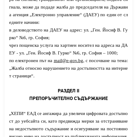
гнала, може да подаде жалба до председателя на Държавн
а агенция „Електронно управление“ (ДАЕУ) по един от сл
едните начини:
в деловодството на ДАЕУ на адрес: ул. „Ген. Йосиф В. Гу
рко“ №6, гр. София;
чрез пощенска услуга на хартиен носител на адреса на ДА
ЕУ - ул. „Ген. Йосиф В. Гурко“ №6, гр. София – 1000;
по електронен път на
mail@e-gov.bg
, с посочване на тема:
„Жалба относно
нарушението на достъпността на интерне
т страници
“.
РАЗДЕЛ
II
ПРЕПОРЪЧИТЕЛНО СЪДЪРЖАНИЕ
„
ХЕПИ“ ЕАД
се ангажира да увеличи цифровата достъпно
ст до уебсайта си
,
като
предвижда мерки за отстраняване
на недостъпното съдържание и
осигуряване на
постоянно
високо ниво на достъпност на публикуваната информация.