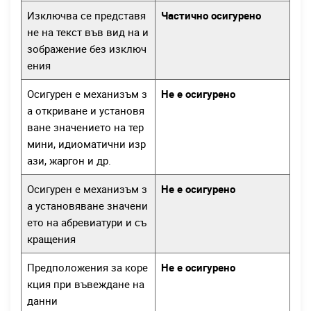
Изключва се представя
Частично осигурено
не на текст във вид на и
зображение без изключ
ения
Осигурен е механизъм з
Не е осигурено
а откриване и установя
ване значението на тер
мини, идиоматични изр
ази, жаргон и др.
Осигурен е механизъм з
Не е осигурено
а установяване значени
ето на абревиатури и съ
кращения
Предположения за коре
Не е осигурено
кция при въвеждане на
данни