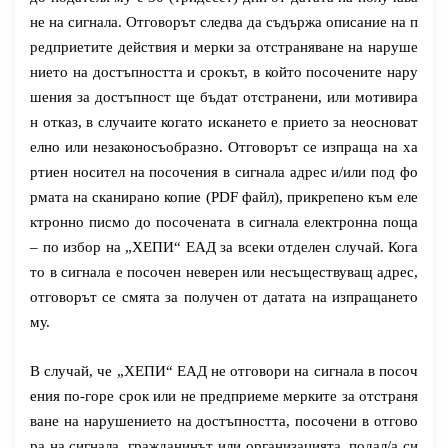
не на сигнала. Отговорът следва да съдържа описание на п
редприетите действия и мерки за отстраняване на наруше
нието на достъпността и срокът, в който посочените нару
шения за достъпност ще бъдат отстранени, или мотивира
н отказ, в случаите когато искането е прието за неосноват
елно или незаконосъобразно. Отговорът се изпраща на ха
ртиен носител на посочения в сигнала адрес и/или под фо
рмата на сканирано копие (
PDF
файл), прикрепено към еле
ктронно писмо до посочената в сигнала електронна поща
– по избор на „ХЕПИ“ ЕАД за всеки отделен случай. Кога
то в сигнала е посочен неверен или несъществуващ адрес,
отговорът се смята за получен от датата на изпращането
му.
В случай, че „ХЕПИ“ ЕАД не отговори на сигнала в посоч
ения по-горе срок или не предприеме мерките за отстраня
ване на нарушението на достъпността, посочени в отгово
ра на сигнала, гражданинът или организацията, подал/а си