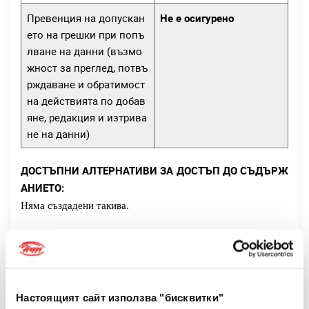
Превенция на допускан
Не е осигурено
ето на грешки при попъ
лване на данни (възмо
жност за преглед, потвъ
рждаване и обратимост
на действията по добав
яне, редакция и изтрива
не на данни)
ДОСТЪПНИ АЛТЕРНАТИВИ ЗА ДОСТЪП ДО СЪДЪРЖ
АНИЕТО:
Няма създадени такива.
Дата на първоначално изготвяне на декларацията:
01.05.2022 г.
Дата на ежегодна актуализация (преразглеждане) на
Настоящият сайт използва "бисквитки"
декларацията: