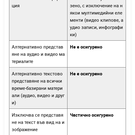
ция
зено, с изключение на н
якои мултимедийни еле
менти (видео клипове, а
удио записи, инфографи
ки)
Алтернативно представ
Не е осигурено
яне на аудио и видео ма
териалите
Алтернативно текстово
Не е осигурено
представяне на всички
време-базирани матери
али (аудио, видео и друг
и)
Изключва се представя
Частично осигурено
не на текст във вид на и
зображение