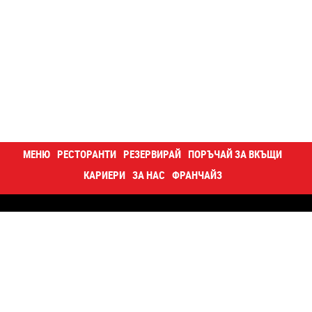
МЕНЮ
РЕСТОРАНТИ
РЕЗЕРВИРАЙ
ПОРЪЧАЙ ЗА ВКЪЩИ
КАРИЕРИ
ЗА НАС
ФРАНЧАЙЗ
Контакти
Кариери
За нас
Блог
Happy отвътре
Суши купа
Корпоративна програма
Поверителност
Декларация за достъпност
Карта на сайта