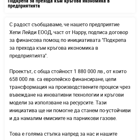
Подкрепа за прехода към кръгова икономика в
предприятията
С радост съобщаваме, че нашето предприятие
Хепи Лейди ЕООД, част от Happy, подписа договор
за финансова помощ по инициативата "Подкрепа
за прехода към кръгова икономика в
предприятията".
Проектът, с обща стойност 1 880 000 лв., от които
658 000 лв. са европейско финансиране, цели
трансформация на производствените процеси чрез
въвеждане на иновативни технологии и кръгови
модели за използване на ресурсите. Тази
инициатива ще ни помогне да станем по-устойчиви
и да намалим емисиите на парникови газове.
Това е голяма стъпка напред за нас и нашите