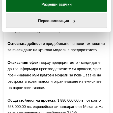
нашата
Политика за бисквитки
.
Разреши всички
предприятие от производствения сектор за въвеждане
на кръгови модели за използване на ресурсите и
внедряване на неутрални по отношение на климата
Персонализация
методи и технологии за производство и потребление
на продуктите от дейността му.
Основната дейност
е придобиване на нови технологии
за въвеждане на кръгови модели в предприятието.
Очакваният ефект
върху предприятието - кандидат е
да трансформира производствените си процеси, чрез
преминаване към кръгови модели за повишаване на
ресурсната ефективност и ограничаване на емисиите
на парникови газове.
Обща стойност на проекта:
1 880 000.00 лв.,
от които
658 000.00 лв. европейско финансиране от Механизма