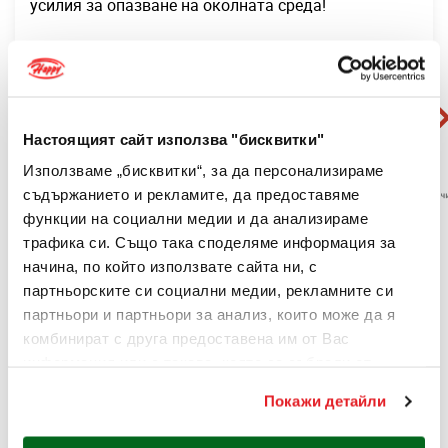
усилия за опазване на околната среда!
Настоящият сайт използва "бисквитки"
Използваме „бисквитки“, за да персонализираме
съдържанието и рекламите, да предоставяме
функции на социални медии и да анализираме
трафика си. Също така споделяме информация за
начина, по който използвате сайта ни, с
ХЕПИ ЛЕЙДИ ЕООД
сключи договор №
BG-RRP-3.008-
партньорските си социални медии, рекламните си
0
250
-C01
за предоставяне на финансова безвъзмездна
партньори и партньори за анализ, които може да я
помощ по процедура BG-RRP-3.008 „Подкрепа за
комбинират с друга предоставена им от Вас
прехода към кръгова икономика в предприятията“.
информация или с такава, която са събрали от
ползването от Ваша страна на услугите им.
Основната цел
на проекта е да допринесе за
Покажи детайли
За информация отностно Вашите права и за това как
ускоряване на прехода към кръгова икономика, чрез
обработваме Вашите данни, моля посетете
предоставянето на безвъзмездни средства на