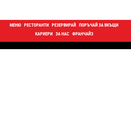
МЕНЮ
РЕСТОРАНТИ
РЕЗЕРВИРАЙ
ПОРЪЧАЙ ЗА ВКЪЩИ
КАРИЕРИ
ЗА НАС
ФРАНЧАЙЗ
Контакти
Кариери
За нас
Блог
Happy отвътре
Суши купа
Корпоративна програма
Поверителност
Декларация за достъпност
Карта на сайта
©2026 Хепи ЕАД. Всички права запазени.
Website by Alphavision.bg