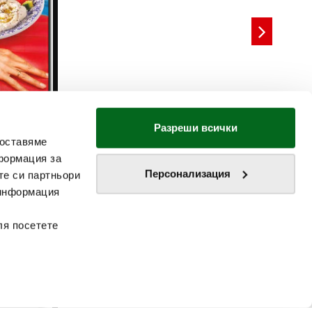
Разреши всички
доставяме
формация за
Персонализация
те си партньори
 информация
ля посетете