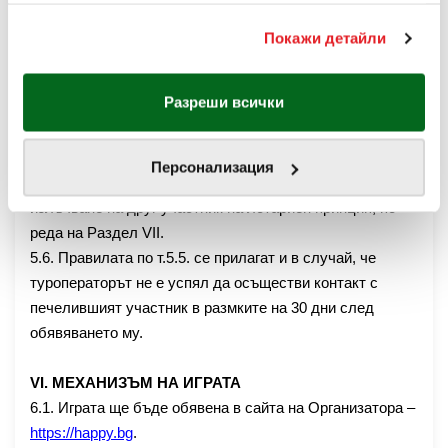
пътуването се поема изцяло от него.
ползването от Ваша страна на услугите им.
5.4. Пътуването по т. 5.1., предложение „седмо“ се
Покажи детайли
За информация отностно Вашите права и за това как
осъществява в срок
до 30.06.2025г
. и може да се
обработваме Вашите данни, моля посетете
ползва само от физически лица, навършили 18
нашата
Политика за бисквитки
.
Разреши всички
години.
5.5.
При невъзможност спечелилият да ползва
наградата по т.5.1., предложение „седмо“, независимо
Персонализация
от причините за това,
Организаторът
пристъпва към
излъчване на друг участник на лотариен принцип, по
реда на Раздел
VII.
5.6. Правилата по т.5.5. се прилагат и в случай, че
туроператорът не е успял да осъществи контакт с
печелившият участник в размките на 30 дни след
обявяването му.
VІ. МЕХАНИЗЪМ НА ИГРАТА
6.1. Играта ще бъде обявена
в сайта на Организатора –
https://happy.bg
.