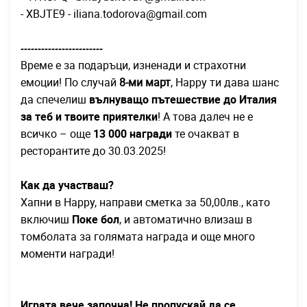
- XBJTE9 -
iliana.todorova@gmail.com
------------------------
Време е за подаръци, изненади и страхотни
емоции! По случай
8-ми март
, Happy ти дава шанс
да спечелиш
вълнуващо пътешествие до Италия
за теб и твоите приятелки
! А това далеч не е
всичко – още
13 000 награди
те очакват в
ресторантите до 30.03.2025!
Как да участваш?
Хапни в Happy, направи сметка за 50,00лв., като
включиш
Поке бол
, и автоматично влизаш в
томболата за голямата награда и още много
моменти награди!
Играта вече започна!
Не пропускай да се