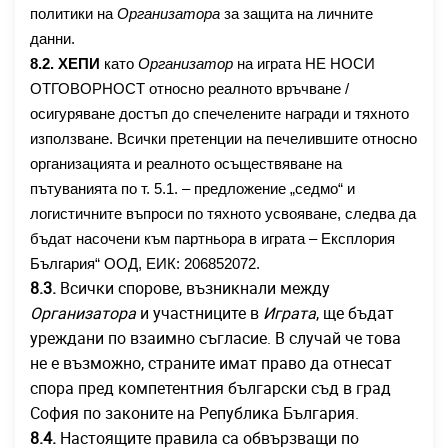
политики на
Организатора
за защита на личните
данни.
8.2.
ХЕПИ
като
Организатор
на играта НЕ НОСИ
ОТГОВОРНОСТ относно реалното връчване /
осигуряване достъп до спечелените награди и тяхното
използване. Всички претенции на печелившите относно
организацията и реалното осъществяване на
пътуванията по т. 5.1. – предложение „седмо“ и
логистичните въпроси по тяхното усвояване, следва да
бъдат насочени към партньора в играта –
Експлория
България“ ООД, ЕИК: 206852072.
8.3.
Всички спорове, възникнали между
Организатора
и участниците в
Играта
, ще бъдат
уреждани по взаимно съгласие. В случай че това
не е възможно, страните имат право да отнесат
спора пред компетентния български съд в град
София по законите на Република България.
8.4.
Настоящите правила са обвързващи по