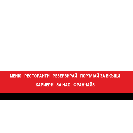
МЕНЮ
РЕСТОРАНТИ
РЕЗЕРВИРАЙ
ПОРЪЧАЙ ЗА ВКЪЩИ
КАРИЕРИ
ЗА НАС
ФРАНЧАЙЗ
Контакти
Кариери
За нас
Блог
Happy отвътре
Суши купа
Корпоративна програма
Поверителност