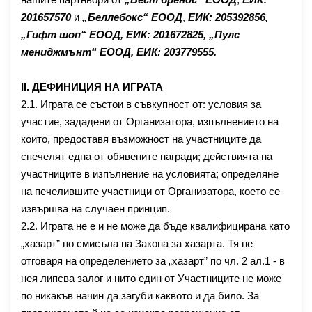
нашите партньори от
„Бест брендс“ ЕООД
,
ЕИК
:
20
1657570
и
„Беллебокс“
ЕООД
,
ЕИК: 205392856
,
„Гифт шоп“ ЕООД, ЕИК: 201672825, „Пулс
мениджмънт“ ЕООД, ЕИК: 203779555.
ІІ. ДЕФИНИЦИЯ НА ИГРАТА
2.1. Играта се състои в съвкупност от: условия за
участие, зададени от Организатора, изпълнението на
които, предоставя възможност на участниците да
спечелят една от обявените награди; действията на
участниците в изпълнение на условията; определяне
на печелившите участници от Организатора, което се
извършва на случаен принцип.
2.2. Играта не е и не може да бъде квалифицирана като
„хазарт” по смисъла на Закона за хазарта. Тя не
отговаря на определението за „хазарт” по чл. 2 ал.1 - в
нея липсва залог и нито един от Участниците не може
по никакъв начин да загуби каквото и да било. За