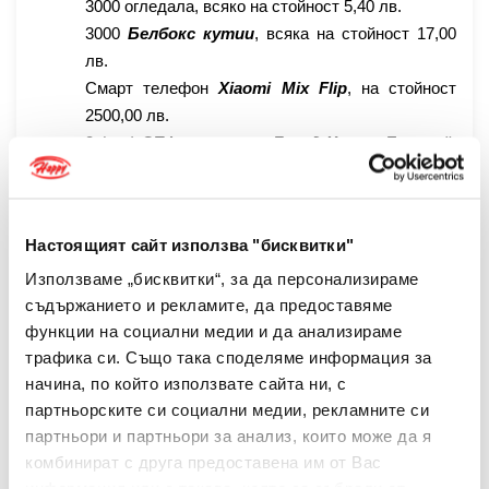
3000 огледала, всяко на стойност 5,40 лв.
3000
Белбокс кутии
, всяка на стойност 17,00
лв.
Смарт телефон
Xiaomi Mix Flip
,
на стойност
2500,00 лв.
3 (три) СПА почивки в
„Гранд Хотел Банско“
,
всяка на стойност 600,00 лв., с валидност от
01.04.2025 до 30.09.2025г.
Уикенд в Италия
за теб и твоите проятелки, на
Настоящият сайт използва "бисквитки"
обща стойност 5000,00 лв.
Използваме „бисквитки“, за да персонализираме
5.2. НЕ се допуска размяна на наградата срещу нейния
съдържанието и рекламите, да предоставяме
паричен еквивалент.
функции на социални медии и да анализираме
5.3.
Наградата по т. 5.1., преддложение „седмо“, се
трафика си. Също така споделяме информация за
организира и предоставя от „
Експлория България“
начина, по който използвате сайта ни, с
206852072
.
ЕООД
, ЕИК:
След спечелване на
партньорските си социални медии, рекламните си
наградата,
Организатора
предоставя данните за
партньори и партньори за анализ, които може да я
спечелилия участник на туроператора, като от този
комбинират с друга предоставена им от Вас
момент цялостната комуникация по осъществяване
информация или с такава, която са събрали от