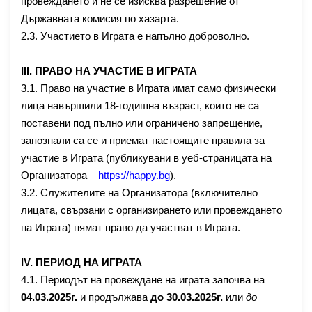
провеждането й не се изисква разрешение от
Държавната комисия по хазарта.
2.3. Участието в Играта е напълно доброволно.
ІІІ. ПРАВО НА УЧАСТИЕ В ИГРАТА
3.1. Право на участие в Играта имат само физически
лица навършили 18-годишна възраст, които не са
поставени под пълно или ограничено запрещение,
запознали са се и приемат настоящите правила за
участие в Играта (публикувани в уеб-страницата на
Организатора –
https://
happy.bg
).
3.2. Служителите на Организатора
(
включително
лицата, свързани с организирането или провеждането
на Играта
)
нямат право да участват в Играта.
ІV. ПЕРИОД НА ИГРАТА
4.1. Периодът на провеждане на играта започва на
0
4
.0
3
.2025г.
и продължава
до
3
0
.0
3
.2025г.
или
до