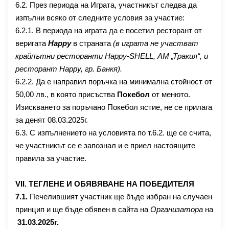
6.2. През периода на Играта, участникът следва да
изпълни всяко от следните условия за участие:
6.2.1.
В периода на играта да е посетил ресторант от
веригата
Happy
в страната
(в играта не участват
крайпътни ресторанти
Happy-SHELL
, АМ „Тракия“, и
ресторант
Happy,
гр. Банкя).
6.2.2. Да
е направил поръчка на минимална стойност от
50,00 лв., в която присъства
Покебол
от менюто.
Изискването за поръчано Покебол ястие, не се прилага
за денят 08.03.2025г.
6.3. С изпълнението на условията по т.6.2. ще се счита,
че участникът се е запознал и е приел настоящите
правила за участие.
VII. ТЕГЛЕНЕ И ОБЯВЯВАНЕ НА ПОБЕДИТЕЛЯ
7.1.
Печелившият участник ще бъде избран на случаен
принцип и ще бъде обявен
в сайта на
Организатора
на
31
.0
3
.2025г.