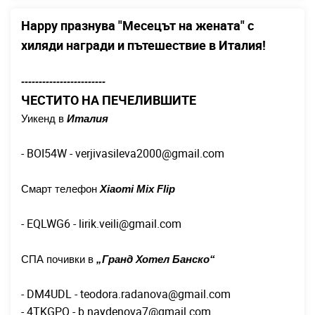
Happy празнува "Месецът на жената" с
хиляди награди и пътешествие в Италия!
------------------------
ЧЕСТИТО НА ПЕЧЕЛИВШИТЕ
Уикенд в
Италия
- BOI54W -
verjivasileva2000@gmail.com
Смарт телефон
Xiaomi Mix Flip
- EQLWG6 -
lirik.veili@gmail.com
СПА почивки в
„Гранд Хотел Банско“
- DM4UDL -
teodora.radanova@gmail.com
- 4TKGPQ -
b.naydenova7@gmail.com