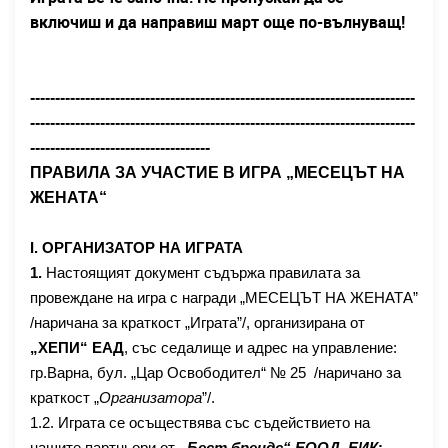
включиш и да направиш март още по-вълнуващ!
-----------------------------------------------------------------------------
-----------------------------------------------------------------------------
------------------------------------
ПРАВИЛА ЗА УЧАСТИЕ В ИГРА „
МЕСЕЦЪТ НА
ЖЕНАТА
“
І. ОРГАНИЗАТОР НА ИГРАТА
1.
Настоящият документ съдържа правилата за
провеждане на игра с награди „
МЕСЕЦЪТ НА ЖЕНАТА
”
/наричана за краткост „Играта”/, организирана от
„ХЕПИ“ Е
A
Д
, със седалище и адрес на управление:
гр.Варна,
б
ул. „
Цар Освободител
“ № 25 /наричано за
краткост „
Организатора
”
/.
1.2. Играта се осъществява със съдействието на