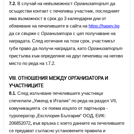
В случай на невъзможност
Организаторът
да
7.2.
осъществи контакт с печеливш участник, последният
има възможност в срок до 3 календарни дни от
обявяване на печелившите в сайта на
https://happy.bg
да се свърже с
Организатора
с цел получаване на
наградата. След изтичане на този срок, участникът
губи право да получи наградата, като
Организаторът
пристъпва към определяне на друг печеливш на негово
място по реда на т.7
.2
.
VIII
. ОТНОШЕНИЯ МЕЖДУ ОРГАНИЗАТОРА И
УЧАСТНИЦИТЕ
8
.1.
След излъчване печелившите участници
спечелили „Уикенд в Италия’‘ по реда на раздел
VII
,
комуникацията се поема изцяло от партньора -
туроператор
„Експлория България“ ООД, ЕИК:
206852072
,
във връзка с което данните на печелившите
се предават съгласно установените правила и