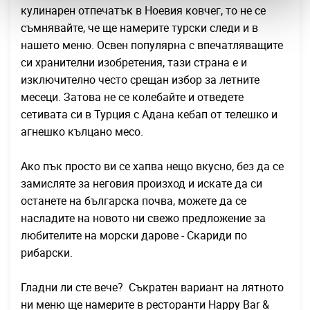
кулинарен отпечатък в Ноевия ковчег, то не се
съмнявайте, че ще намерите турски следи и в
нашето меню. Освен популярна с впечатляващите
си хранителни изобретения, тази страна е и
изключително често срещан избор за летните
месеци. Затова не се колебайте и отведете
сетивата си в Турция с Адана кебап от телешко и
агнешко кълцано месо.
Ако пък просто ви се хапва нещо вкусно, без да се
замисляте за неговия произход и искате да си
останете на българска почва, можете да се
насладите на новото ни свежо предложение за
любителите на морски дарове - Скариди по
рибарски.
Гладни ли сте вече? Съкратен вариант на лятното
ни меню ще намерите в ресторанти Happy Bar &