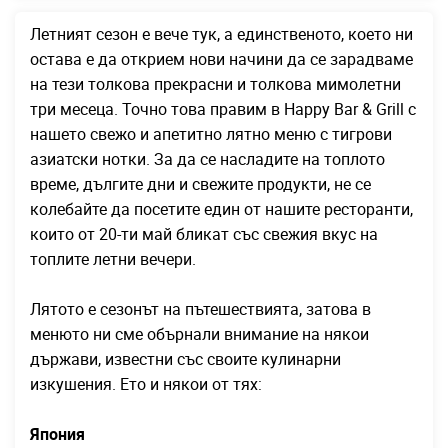
Летният сезон е вече тук, а единственото, което ни
остава е да открием нови начини да се зарадваме
на тези толкова прекрасни и толкова мимолетни
три месеца. Точно това правим в Happy Bar & Grill с
нашето свежо и апетитно лятно меню с тигрови
азиатски нотки. За да се насладите на топлото
време, дългите дни и свежите продукти, не се
колебайте да посетите един от нашите ресторанти,
които от 20-ти май бликат със свежия вкус на
топлите летни вечери.
Лятото е сезонът на пътешествията, затова в
менюто ни сме обърнали внимание на някои
държави, известни със своите кулинарни
изкушения. Ето и някои от тях:
Япония