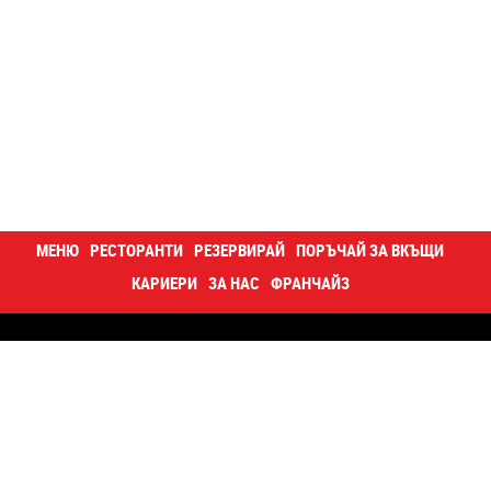
МЕНЮ
РЕСТОРАНТИ
РЕЗЕРВИРАЙ
ПОРЪЧАЙ ЗА ВКЪЩИ
КАРИЕРИ
ЗА НАС
ФРАНЧАЙЗ
Контакти
Кариери
За нас
Блог
Happy отвътре
Суши купа
Корпоративна програма
Поверителност
Декларация за достъпност
Карта на сайта