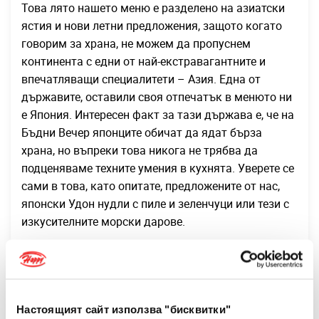
Това лято нашето меню е разделено на азиатски
ястия и нови летни предложения, защото когато
говорим за храна, не можем да пропуснем
континента с едни от най-екстравагантните и
впечатляващи специалитети – Азия. Една от
държавите, оставили своя отпечатък в менюто ни
е Япония. Интересен факт за тази държава е, че на
Бъдни Вечер японците обичат да ядат бърза
храна, но въпреки това никога не трябва да
подценяваме техните умения в кухнята. Уверете се
сами в това, като опитате, предложените от нас,
японски Удон нудли с пиле и зеленчуци или тези с
изкусителните морски дарове.
Гърция
В последни години Гърция се е превърнала в
Настоящият сайт използва "бисквитки"