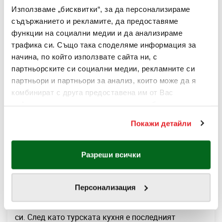
синоним на лято, затова и тяхната кухня заема
Използваме „бисквитки“, за да персонализираме
изключително специално място в нашето меню.
съдържанието и рекламите, да предоставяме
Това е страна, която всички обичаме да
функции на социални медии и да анализираме
посещаваме, за да усетим онези парещи лъчи на
трафика си. Също така споделяме информация за
слънцето, придружени свежата тюркоазена
начина, по който използвате сайта ни, с
прозрачност на морето. В Happy Bar & Grill можете
партньорските си социални медии, рекламните си
да се потопите в гръцка атмосфера с Бифтеки
партньори и партньори за анализ, които може да я
комбинират с друга предоставена им от Вас
Саганаки, Гирос Пиле, запечено Халуми, салата
информация или с такава, която са събрали от
Крит и още много изкушаващи кулинарни
ползването от Ваша страна на услугите им.
предложения.
Покажи детайли
За информация отностно Вашите права и за това как
обработваме Вашите данни, моля посетете
нашата
Политика за бисквитки
.
Турция
Разреши всички
Знаете ли, че последното ястие, сервирано в
Персонализация
Ноевия ковчег е ашуре? Това е сладко-кисел
десерт, който със самото си име издава произхода
си. След като турската кухня е последният