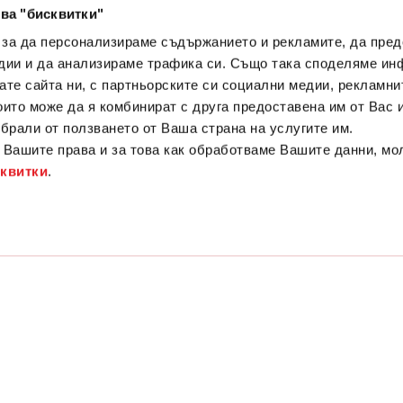
ва "бисквитки"
 за да персонализираме съдържанието и рекламите, да пре
дии и да анализираме трафика си. Също така споделяме ин
вате сайта ни, с партньорските си социални медии, рекламни
които може да я комбинират с друга предоставена им от Вас
ъбрали от ползването от Ваша страна на услугите им.
Вашите права и за това как обработваме Вашите данни, мо
сквитки
.
РЕЗЕРВИРАЙ
ПОРЪЧАЙ ЗА ВКЪЩИ
КАРИЕРИ
твътре
Суши купа
Корпоративна програма
Поверителност