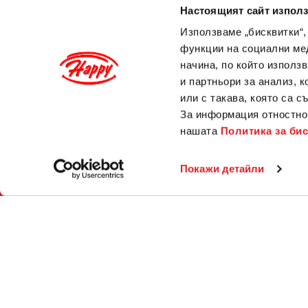
Настоящият сайт използ
Използваме „бисквитки“,
функции на социални ме
начина, по който използ
и партньори за анализ, 
или с такава, която са с
За информация отностно 
нашата
Политика за би
Покажи детайли
МЕНЮ
РЕСТОРАНТИ
Контакти
Кариери
За нас
Блог
Happy о