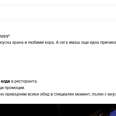
appy!
 вкусна храна и любими хора. А сега имаш още една причин
 кода
в ресторанта.
щи промоции.
о превърнем всеки обяд в специален момент, пълен с вкус,