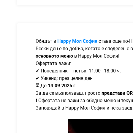
Обядът в
Happy Мол София
става още по-H
Всеки ден е по-добър, когато е споделен с
основното меню
в Happy Мол София!
Офертата важи:
✔ Понеделник – петък: 11:00–18:00 ч.
✔ Уикенд: през целия ден
⏳ До
14.09.2025 г.
За да се възползваш, просто
представи QR
❗ Офертата не важи за обедно меню и теку
Заповядай в Happy Мол София и нека заедн