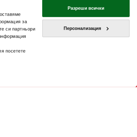
Разреши всички
доставяме
формация за
Персонализация
те си партньори
 информация
ля посетете
ЗА НАС
ФРАНЧАЙЗ
Декларация за достъпност
Карта на сайта